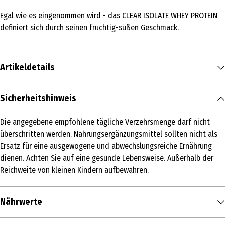
Egal wie es eingenommen wird - das CLEAR ISOLATE WHEY PROTEIN
definiert sich durch seinen fruchtig-süßen Geschmack.
Artikeldetails
Inhalt
Sicherheitshinweis
300 g
Die angegebene empfohlene tägliche Verzehrsmenge darf nicht
Produkttyp
überschritten werden. Nahrungsergänzungsmittel sollten nicht als
Pulver & Shakes
Ersatz für eine ausgewogene und abwechslungsreiche Ernährung
dienen. Achten Sie auf eine gesunde Lebensweise. Außerhalb der
Zutaten
Reichweite von kleinen Kindern aufbewahren.
MOLKENeiweiss-Isolat (MILCH, LAKTOSE), Aroma, Karamell,
Süssungsmittel (Sucralose, Acesulfam K), Farbstoff Carotin
Nährwerte
Warnhinweis
Die angegebene empfohlene tägliche Verzehrsmenge darf nicht