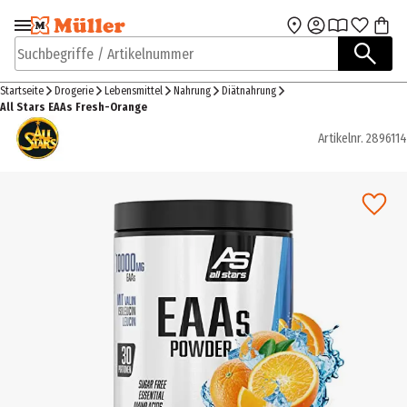
Zur Navigation
Zum Hauptinhalt
springen
springen
Suchbegriffe / Artikelnummer
Startseite
Drogerie
Lebensmittel
Nahrung
Diätnahrung
All Stars EAAs Fresh-Orange
Artikelnr.
2896114