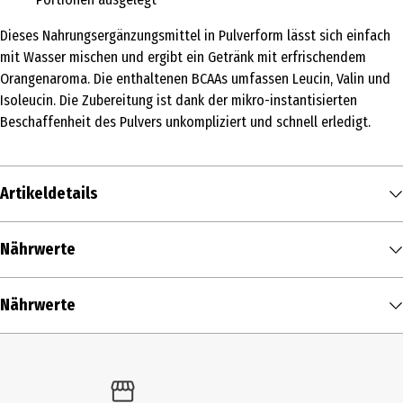
Dieses Nahrungsergänzungsmittel in Pulverform lässt sich einfach
mit Wasser mischen und ergibt ein Getränk mit erfrischendem
Orangenaroma. Die enthaltenen BCAAs umfassen Leucin, Valin und
Isoleucin. Die Zubereitung ist dank der mikro-instantisierten
Beschaffenheit des Pulvers unkompliziert und schnell erledigt.
Artikeldetails
Inhalt
Nährwerte
420 g
Nährwerte je
100 g
Produkttyp
Nährwerte
Brennwert
352,1 kcal / 1.488,1 kJ
Pulver & Shakes
Zusammensetzung
Tagesdosis*
% der empfohlenen
Fett in g
0 g
Zutaten
Tageszufuhr**
- davon gesättigte Fettsäuren in g
0 g
L-Leucin, Säuerungsmittel (Citronensäure, L(+)-Weinsäure,