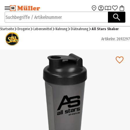
Zur Navigation
Zum Hauptinhalt
springen
springen
Suchbegriffe / Artikelnummer
Startseite
Drogerie
Lebensmittel
Nahrung
Diätnahrung
All Stars Shaker
Artikelnr.
2692297