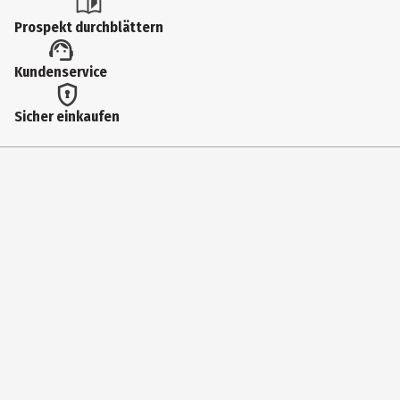
Sonstiges
Prospekt durchblättern
Zutaten
Kundenservice
-
Warnhinweis
Sicher einkaufen
Die angegebene empfohlene tägliche Verzehrsmenge darf nicht
überschritten werden. Nahrungsergänzungsmittel sollten nicht als
Ersatz für eine ausgewogene und abwechslungsreiche Ernährung
dienen. Achten Sie auf eine gesunde Lebensweise. Außerhalb der
Reichweite von kleinen Kindern aufbewahren.
Hersteller
All Stars Fitness Products GmbH
Herstelleradresse
Bachstraße 99, 82380 Peissenberg
Kontaktmöglichkeit