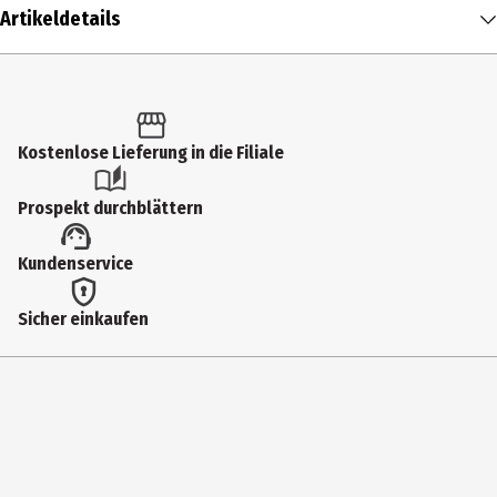
Artikeldetails
Inhalt
1 Stk.
Produkttyp
Kostenlose Lieferung in die Filiale
Kinder- & Jugendbücher
Prospekt durchblättern
Autor
Kundenservice
Klever, Elsa
Erscheinungsjahr
Sicher einkaufen
2025
ISBN Ausgangsbuch
9783551173478
Hersteller
Carlsen Verlag GmbH