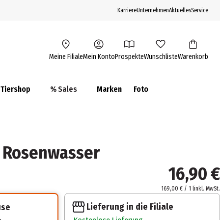
Karriere
Unternehmen
Aktuelles
Service
Meine Filiale
Mein Konto
Prospekte
Wunschliste
Warenkorb
Tiershop
% Sales
Marken
Foto
e Rosenwasser
16,90 €
169,00 € / 1 l
inkl. MwSt.
Lieferung in die Filiale
use