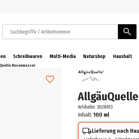
Zur Navigation springen
Zum Hauptinhalt springen
Suchbegriffe / Artikelnummer
ren
Schreibwaren
Multi-Media
Naturshop
Haushalt
Quelle Rosenwasser
AllgäuQuell
Artikelnr.
3028613
Inhalt:
100 ml
Lieferung nach Ha