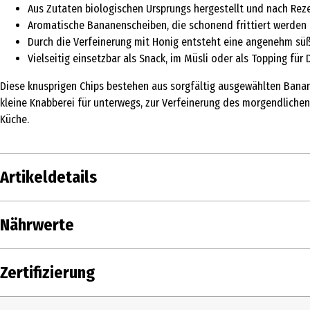
Aus Zutaten biologischen Ursprungs hergestellt und nach Rez
Aromatische Bananenscheiben, die schonend frittiert werden
Durch die Verfeinerung mit Honig entsteht eine angenehm sü
Vielseitig einsetzbar als Snack, im Müsli oder als Topping für 
Diese knusprigen Chips bestehen aus sorgfältig ausgewählten Banane
kleine Knabberei für unterwegs, zur Verfeinerung des morgendliche
Küche.
Artikeldetails
Inhalt
150 g
Nährwerte
Produkttyp
Chips
Nährwerte je
Zertifizierung
Zutaten
Bananen* 68%, Kokosöl*, Rohrohrzucke
Brennwert
Zertifizierung
EU-Bio