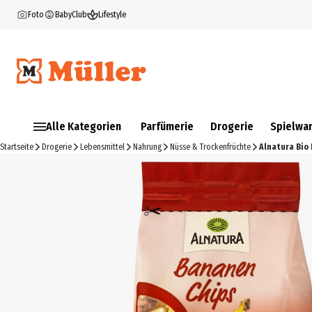
Foto
BabyClub
Lifestyle
Alle Kategorien
Parfümerie
Drogerie
Spielwa
Startseite
Drogerie
Lebensmittel
Nahrung
Nüsse & Trockenfrüchte
Alnatura Bio