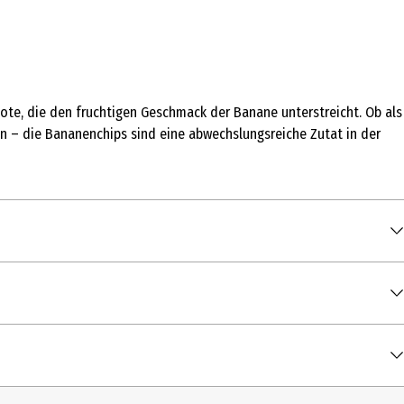
note, die den fruchtigen Geschmack der Banane unterstreicht. Ob als
en – die Bananenchips sind eine abwechslungsreiche Zutat in der
00 g
Erdnuss, Mandel, Nüssen und Sesam enthalten
1 kcal / 2.214 kJ