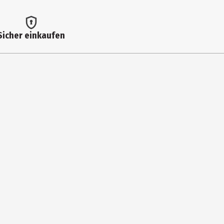
 g
8 g
Sicher einkaufen
9 g
 g
 g
9 g
02 g