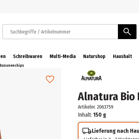
Zur Navigation springen
Zum Hauptinhalt springen
Suchbegriffe / Artikelnummer
ren
Schreibwaren
Multi-Media
Naturshop
Haushalt
 Bananenchips
Alnatura Bio
Artikelnr.
2063759
Inhalt:
150 g
Lieferung nach Ha