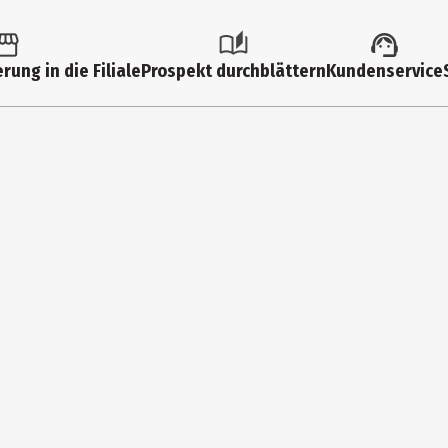
31
2
rung in die Filiale
Prospekt durchblättern
Kundenservice
chützen.
5
15
4
1,
mstadt
0,