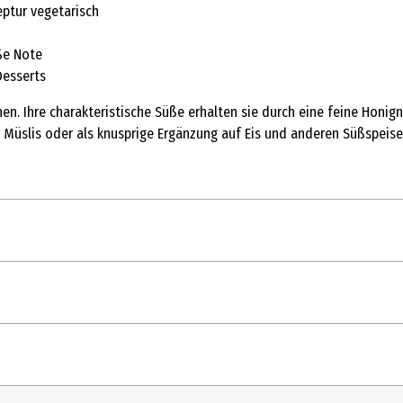
eptur vegetarisch
ße Note
Desserts
n. Ihre charakteristische Süße erhalten sie durch eine feine Honig
n Müslis oder als knusprige Ergänzung auf Eis und anderen Süßspeis
1
r*, Honig* 1% *aus biologischer Landwirtschaft. Kann Spuren von 
53