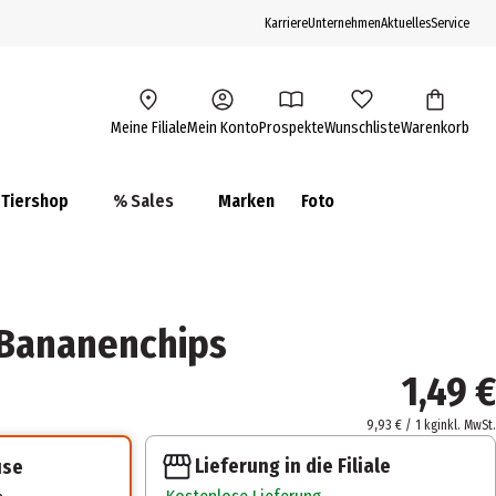
Karriere
Unternehmen
Aktuelles
Service
Meine Filiale
Mein Konto
Prospekte
Wunschliste
Warenkorb
Tiershop
% Sales
Marken
Foto
 Bananenchips
1,49 €
9,93 € / 1 kg
inkl. MwSt.
Lieferung in die Filiale
use