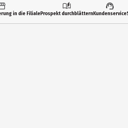
Zutaten|Glutenfrei
rung in die Filiale
Prospekt durchblättern
Kundenservice
zen.
sen
adt