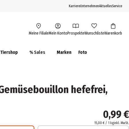
Karriere
Unternehmen
Aktuelles
Service
Meine Filiale
Mein Konto
Prospekte
Wunschliste
Warenkorb
Tiershop
% Sales
Marken
Foto
 Gemüsebouillon hefefrei,
0,99 €
15,00 € / 1 kg
inkl. MwSt.