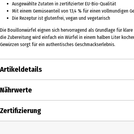
Ausgewählte Zutaten in zertifizierter EU-Bio-Qualität
Mit einem Gemüseanteil von 13,4 % für einen vollmundigen 
Die Rezeptur ist glutenfrei, vegan und vegetarisch
Die Bouillonwürfel eignen sich hervorragend als Grundlage für klar
die Zubereitung wird einfach ein Würfel in einem halben Liter koc
Gewürzen sorgt für ein authentisches Geschmackserlebnis.
Artikeldetails
Inhalt
66 g
Nährwerte
Produkttyp
Sonstiges
Nährwerte je
Zertifizierung
Zutaten
Meersalz 52 %, Palmöl*, Reisvollkornmehl*
Pfeffer* *aus biologischer Landwirtschaft
Brennwert
Zertifizierung
EU-Bio|vegan
Fett in g