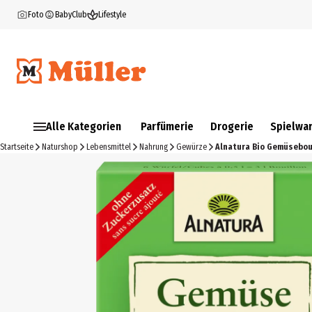
Foto
BabyClub
Lifestyle
Alle Kategorien
Parfümerie
Drogerie
Spielwa
Startseite
Naturshop
Lebensmittel
Nahrung
Gewürze
Alnatura Bio Gemüseboui