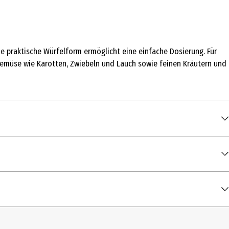
e praktische Würfelform ermöglicht eine einfache Dosierung. Für
Gemüse wie Karotten, Zwiebeln und Lauch sowie feinen Kräutern und
100 ml
e*, Liebstöckelblätter*, Knoblauch*, Kurkuma*, Muskatnuss*
4 kcal / 15 kJ
0,5 g