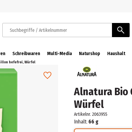
Zur Navigation springen
Zum Hauptinhalt springen
Suchbegriffe / Artikelnummer
ren
Schreibwaren
Multi-Media
Naturshop
Haushalt
llon hefefrei, Würfel
Alnatura Bio
Würfel
Artikelnr.
2063955
Inhalt:
66 g