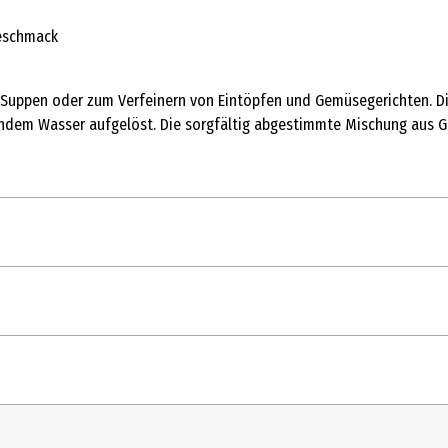
Geschmack
e Suppen oder zum Verfeinern von Eintöpfen und Gemüsegerichten. Di
hendem Wasser aufgelöst. Die sorgfältig abgestimmte Mischung aus 
, Zwiebeln* 6,5 %, Karotten* 3,7 %, Lauch*, Röstzwiebeln*, Petersili
. Kann Spuren von Sellerie enthalten