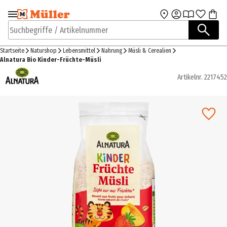
Zur Navigation
Zum Hauptinhalt
springen
springen
Suchbegriffe / Artikelnummer
Startseite
Naturshop
Lebensmittel
Nahrung
Müsli & Cerealien
Alnatura Bio Kinder-Früchte-Müsli
Artikelnr.
2217452