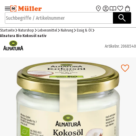
Zur Navigation
Zum Hauptinhalt
springen
springen
Suchbegriffe / Artikelnummer
Startseite
Naturshop
Lebensmittel
Nahrung
Essig & Öl
Alnatura Bio Kokosöl nativ
Artikelnr.
2068540