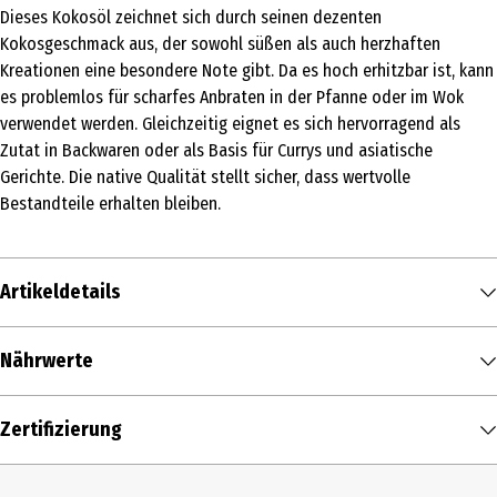
Dieses Kokosöl zeichnet sich durch seinen dezenten
Kokosgeschmack aus, der sowohl süßen als auch herzhaften
Kreationen eine besondere Note gibt. Da es hoch erhitzbar ist, kann
es problemlos für scharfes Anbraten in der Pfanne oder im Wok
verwendet werden. Gleichzeitig eignet es sich hervorragend als
Zutat in Backwaren oder als Basis für Currys und asiatische
Gerichte. Die native Qualität stellt sicher, dass wertvolle
Bestandteile erhalten bleiben.
Artikeldetails
Inhalt
Nährwerte
220 ml
Nährwerte je
100 ml
Produkttyp
Zertifizierung
Brennwert
828 kcal / 3.404 kJ
Essig & Öl
Fett in g
92 g