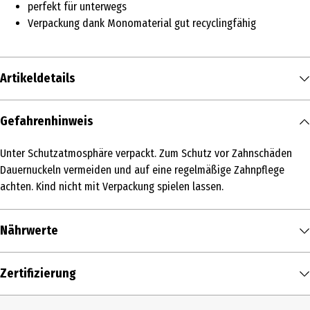
perfekt für unterwegs
Verpackung dank Monomaterial gut recyclingfähig
Artikeldetails
Inhalt
Gefahrenhinweis
100 g
/ 0.1 kg
Unter Schutzatmosphäre verpackt. Zum Schutz vor Zahnschäden
Produkttyp
Dauernuckeln vermeiden und auf eine regelmäßige Zahnpflege
Früchte
achten. Kind nicht mit Verpackung spielen lassen.
Zutaten
Nährwerte
Äpfel* 40 %, Karotten* 39 %, Mangos* 20 %, Zitronensaft** * aus
biologisch-dynamischem Landbau (Anteil: 99 %) ** aus
biologischer Landwirtschaft
Nährwerte je
100 g
Zertifizierung
Zertifizierung
Brennwert
45 kcal / 190 kJ