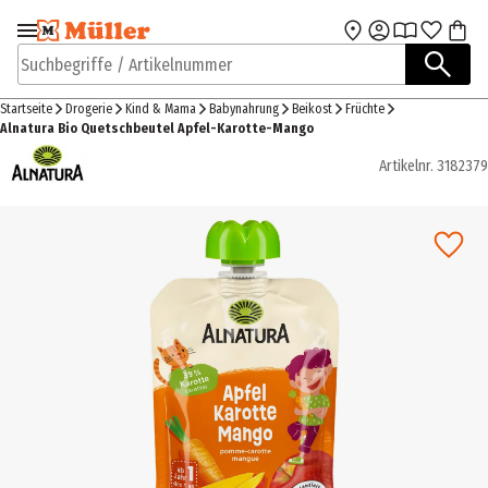
Zur Navigation
Zum Hauptinhalt
springen
springen
Suchbegriffe / Artikelnummer
Startseite
Drogerie
Kind & Mama
Babynahrung
Beikost
Früchte
Alnatura Bio Quetschbeutel Apfel-Karotte-Mango
Artikelnr.
3182379