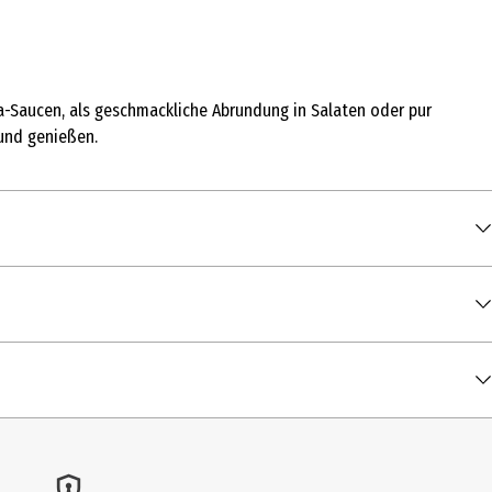
-Saucen, als geschmackliche Abrundung in Salaten oder pur
 und genießen.
100 g
123 kcal / 515 kJ
0,6 g