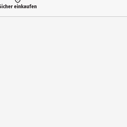
0,5 g
Sicher einkaufen
en.
17 g
13 g
11 g
6,8 g
7,7 g