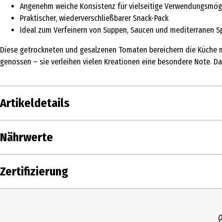
Angenehm weiche Konsistenz für vielseitige Verwendungsmög
Praktischer, wiederverschließbarer Snack-Pack
Ideal zum Verfeinern von Suppen, Saucen und mediterranen S
Diese getrockneten und gesalzenen Tomaten bereichern die Küche m
genossen – sie verleihen vielen Kreationen eine besondere Note. Da
Artikeldetails
Inhalt
100 g
Nährwerte
Produkttyp
Gemüsekonserven
Nährwerte je
Zertifizierung
Zutaten
Tomaten* getrocknet 92,3%, 
Brennwert
Zertifizierung
EU-Bio
Fett in g
Eigenschaften
Vegan