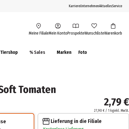
Karriere
Unternehmen
Aktuelles
Service
Meine Filiale
Mein Konto
Prospekte
Wunschliste
Warenkorb
Tiershop
% Sales
Marken
Foto
 Soft Tomaten
2,79 €
27,90 € / 1 kg
inkl. MwSt.
Lieferung in die Filiale
use