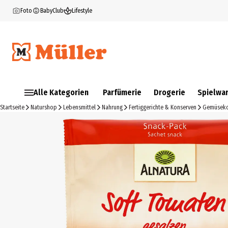
Foto
BabyClub
Lifestyle
Alle Kategorien
Parfümerie
Drogerie
Spielwa
Startseite
Naturshop
Lebensmittel
Nahrung
Fertiggerichte & Konserven
Gemüseko