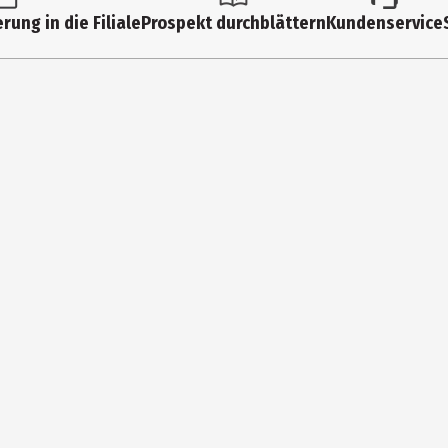
rung in die Filiale
Prospekt durchblättern
Kundenservice
r Wärme schützen. Nach dem Öffnen innerhalb von 3 Tagen aufbrauch
4295 Darmstadt