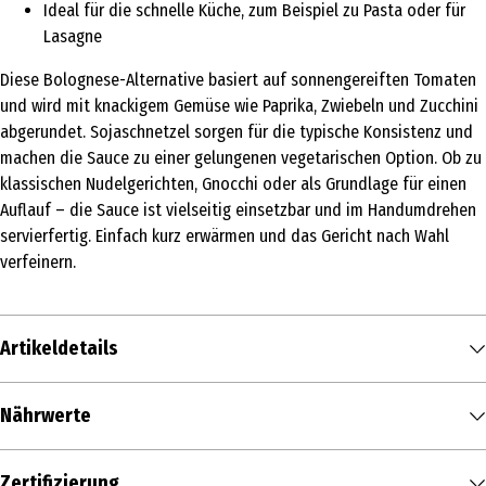
Ideal für die schnelle Küche, zum Beispiel zu Pasta oder für
Lasagne
Diese Bolognese-Alternative basiert auf sonnengereiften Tomaten
und wird mit knackigem Gemüse wie Paprika, Zwiebeln und Zucchini
abgerundet. Sojaschnetzel sorgen für die typische Konsistenz und
machen die Sauce zu einer gelungenen vegetarischen Option. Ob zu
klassischen Nudelgerichten, Gnocchi oder als Grundlage für einen
Auflauf – die Sauce ist vielseitig einsetzbar und im Handumdrehen
servierfertig. Einfach kurz erwärmen und das Gericht nach Wahl
verfeinern.
Artikeldetails
Inhalt
Nährwerte
350 ml
/ 0.35 l
Nährwerte je
100 ml
Produkttyp
Zertifizierung