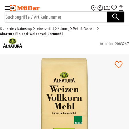
Zur Navigation
Zum Hauptinhalt
springen
springen
Suchbegriffe / Artikelnummer
Startseite
Naturshop
Lebensmittel
Nahrung
Mehl & Getreide
Alnatura Bioland-Weizenvollkornmehl
Artikelnr.
2063247