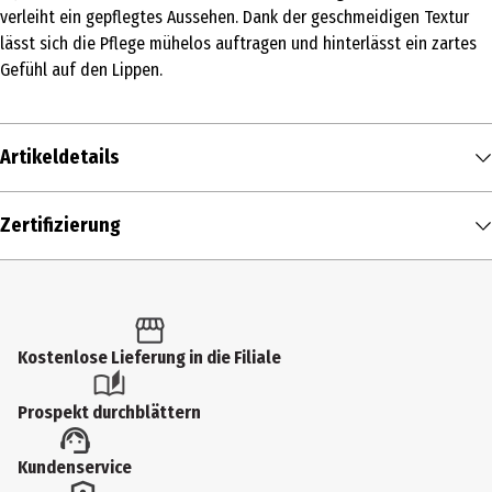
verleiht ein gepflegtes Aussehen. Dank der geschmeidigen Textur
lässt sich die Pflege mühelos auftragen und hinterlässt ein zartes
Gefühl auf den Lippen.
Artikeldetails
Inhalt
Zertifizierung
4.5 g
Produkttyp
Stifte
Kostenlose Lieferung in die Filiale
Einsatzbereich
Lippenpflege
Prospekt durchblättern
Dermatologisch getestet
Kundenservice
Ja