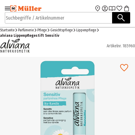
Zur Navigation
Zum Hauptinhalt
springen
springen
Suchbegriffe / Artikelnummer
Startseite
Parfümerie
Pflege
Gesichtspflege
Lippenpflege
alviana Lippenpflegestift Sensitiv
Artikelnr.
185960