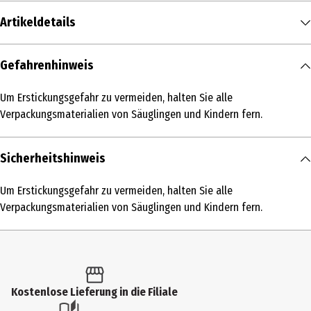
Artikeldetails
Inhalt
Gefahrenhinweis
8 Stk.
Um Erstickungsgefahr zu vermeiden, halten Sie alle
Medizinprodukt
Verpackungsmaterialien von Säuglingen und Kindern fern.
Ja
Produkttyp
Sicherheitshinweis
Inkontinenzeinlage
Um Erstickungsgefahr zu vermeiden, halten Sie alle
Inhaltsstoffe
Verpackungsmaterialien von Säuglingen und Kindern fern.
-
Nutzungshinweis
Um Erstickungsgefahr zu vermeiden, halten Sie alle
Verpackungsmaterialien von Säuglingen und Kindern fern.
Kostenlose Lieferung in die Filiale
Zielgruppe