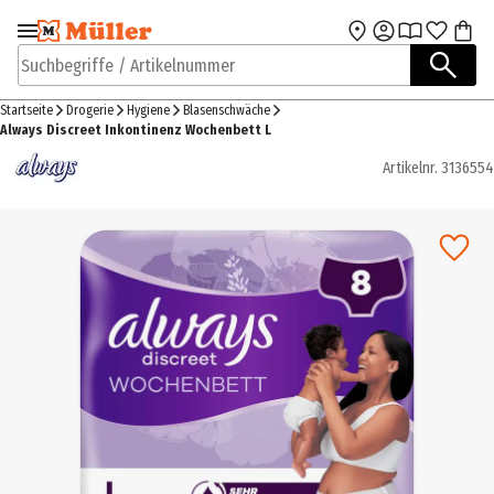
Zur Navigation
Zum Hauptinhalt
springen
springen
Suchbegriffe / Artikelnummer
Startseite
Drogerie
Hygiene
Blasenschwäche
Always Discreet Inkontinenz Wochenbett L
Artikelnr.
3136554