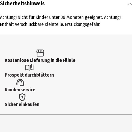
Inhalt
Sicherheitshinweis
1 Stk.
Achtung! Nicht für Kinder unter 36 Monaten geeignet. Achtung!
Produkttyp
Enthält verschluckbare Kleinteile. Erstickungsgefahr.
Kartenspiele
Spieleranzahl
2-6
Kostenlose Lieferung in die Filiale
Altersempfehlung ab
10 Jahre
Prospekt durchblättern
Zielgruppe
Kundenservice
Jugendliche|Erwachsene
Hersteller
Sicher einkaufen
Amigo Spiel und Freizeit GmbH
Herstelleradresse
Waldstr. 23 63128 Dietzenbach