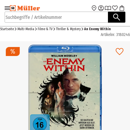
Zur Navigation
Zum Hauptinhalt
springen
springen
Suchbegriffe / Artikelnummer
Startseite
Multi-Media
Filme & TV
Thriller & Mystery
An Enemy Within
Artikelnr.
3180246