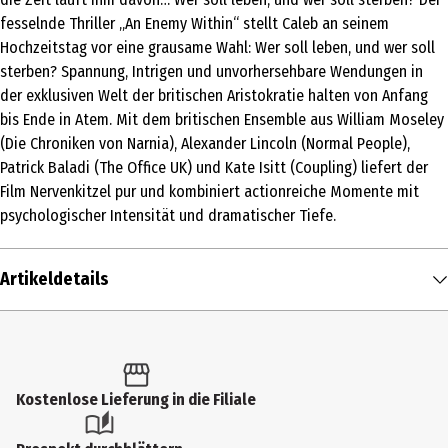
fesselnde Thriller „An Enemy Within“ stellt Caleb an seinem
Hochzeitstag vor eine grausame Wahl: Wer soll leben, und wer soll
sterben? Spannung, Intrigen und unvorhersehbare Wendungen in
der exklusiven Welt der britischen Aristokratie halten von Anfang
bis Ende in Atem. Mit dem britischen Ensemble aus William Moseley
(Die Chroniken von Narnia), Alexander Lincoln (Normal People),
Patrick Baladi (The Office UK) und Kate Isitt (Coupling) liefert der
Film Nervenkitzel pur und kombiniert actionreiche Momente mit
psychologischer Intensität und dramatischer Tiefe.
Artikeldetails
Inhalt
1 Stk.
Altersfreigabe
Kostenlose Lieferung in die Filiale
16