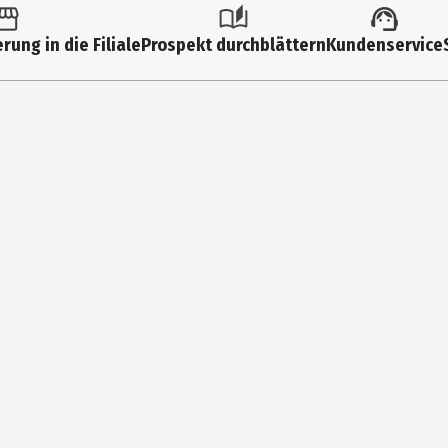
Häkelsets
rung in die Filiale
Prospekt durchblättern
Kundenservice
DMC SAS
13 Rue de Pfastatt 68057 MULHOUSE
adv.anchor.dach@dmc.com