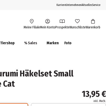
Karriere
Unternehmen
Aktuelles
Service
Meine Filiale
Mein Konto
Prospekte
Wunschliste
Warenkorb
Tiershop
% Sales
Marken
Foto
rumi Häkelset Small
 Cat
13,95 €
inkl. MwSt.