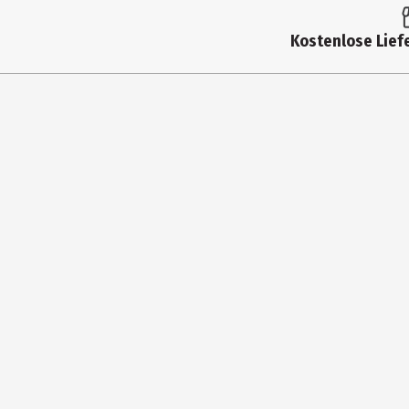
Produkttyp
Kostenlose Liefe
Hersteller
Herstelleradresse
Kontaktmöglichkeit