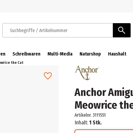
Zur Navigation springen
Zum Hauptinhalt springen
Suchbegriffe / Artikelnummer
ren
Schreibwaren
Multi-Media
Naturshop
Haushalt
wrice the Cat
Anchor Amigu
Meowrice the
Artikelnr.
3111551
Inhalt:
1 Stk.