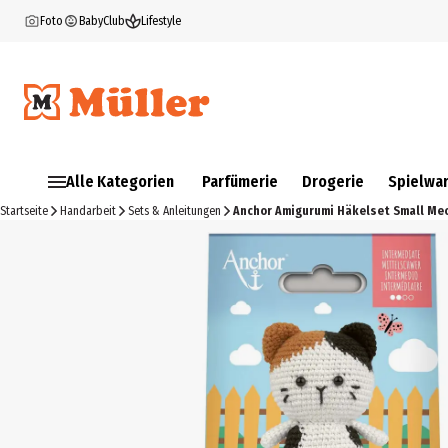
Foto
BabyClub
Lifestyle
Alle Kategorien
Parfümerie
Drogerie
Spielwa
Startseite
Handarbeit
Sets & Anleitungen
Anchor Amigurumi Häkelset Small Meo