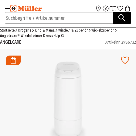
Zur Navigation
Zum Hauptinhalt
springen
springen
Suchbegriffe / Artikelnummer
Startseite
Drogerie
Kind & Mama
Windeln & Zubehör
Wickelzubehör
Angelcare® Windeleimer Dress-Up XL
ANGELCARE
Artikelnr.
2986732