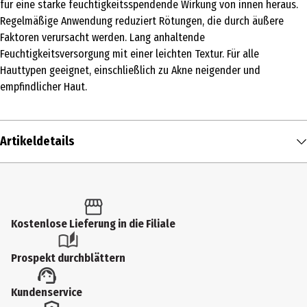
für eine starke feuchtigkeitsspendende Wirkung von innen heraus.
Regelmäßige Anwendung reduziert Rötungen, die durch äußere
Faktoren verursacht werden. Lang anhaltende
Feuchtigkeitsversorgung mit einer leichten Textur. Für alle
Hauttypen geeignet, einschließlich zu Akne neigender und
empfindlicher Haut.
Artikeldetails
Inhalt
30 ml
Produkttyp
Kostenlose Lieferung in die Filiale
Ampulle
Prospekt durchblättern
Einsatzbereich
Kundenservice
Spezialpflege