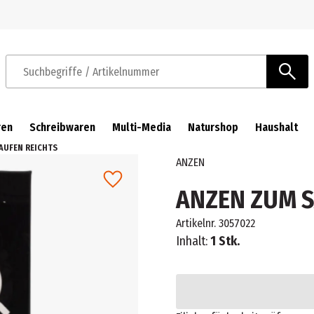
Zur Navigation springen
Zum Hauptinhalt springen
Suchbegriffe / Artikelnummer
ren
Schreibwaren
Multi-Media
Naturshop
Haushalt
AUFEN REICHTS
ANZEN
ANZEN ZUM S
Artikelnr.
3057022
Inhalt:
1 Stk.