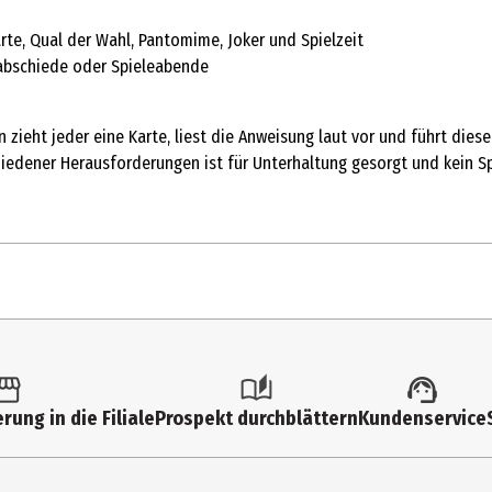
rte, Qual der Wahl, Pantomime, Joker und Spielzeit
nabschiede oder Spieleabende
nn zieht jeder eine Karte, liest die Anweisung laut vor und führt die
iedener Herausforderungen ist für Unterhaltung gesorgt und kein Spi
1 Stk.
Psychologie und Konversation
rung in die Filiale
Prospekt durchblättern
Kundenservice
18 Jahre
Erwachsene