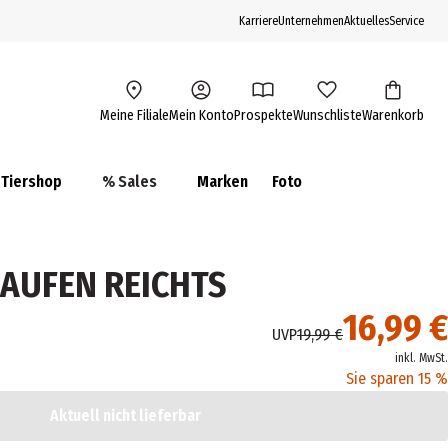
Karriere
Unternehmen
Aktuelles
Service
Meine Filiale
Mein Konto
Prospekte
Wunschliste
Warenkorb
Tiershop
% Sales
Marken
Foto
AUFEN REICHTS
16,99 €
UVP
19,99 €
inkl. MwSt.
Sie sparen 15 %
Aktuell nicht lieferbar