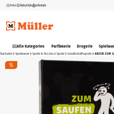
Foto
BabyClub
Lifestyle
Alle Kategorien
Parfümerie
Drogerie
Spielwa
Startseite
Spielwaren
Spiele & Puzzles
Spiele
Gesellschaftsspiele
ANZEN ZUM S