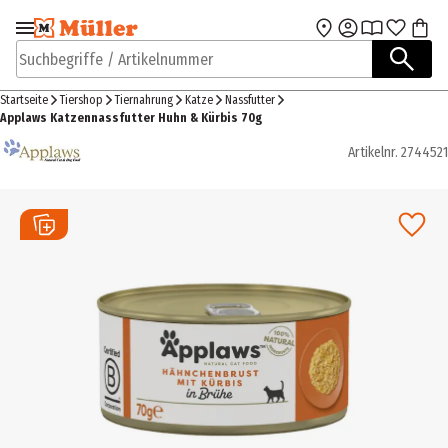
Zur Navigation
Zum Hauptinhalt
springen
springen
Suchbegriffe / Artikelnummer
Startseite
Tiershop
Tiernahrung
Katze
Nassfutter
Applaws Katzennassfutter Huhn & Kürbis 70g
Artikelnr.
2744521