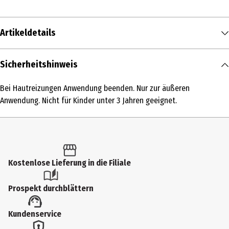
Artikeldetails
Inhalt
Sicherheitshinweis
50 ml
Bei Hautreizungen Anwendung beenden. Nur zur äußeren
Produkttyp
Anwendung. Nicht für Kinder unter 3 Jahren geeignet.
Reinigungsgel
Einsatzbereich
Reinigung
Kostenlose Lieferung in die Filiale
Dermatologisch getestet
Ja
Prospekt durchblättern
Hauttyp
Kundenservice
alle Hauttypen