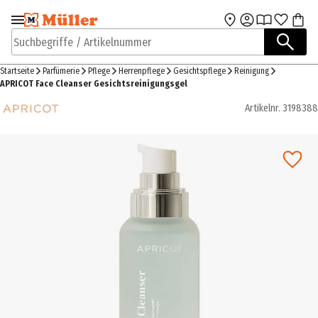
Zur Navigation
Zum Hauptinhalt
springen
springen
Suchbegriffe / Artikelnummer
Startseite
Parfümerie
Pflege
Herrenpflege
Gesichtspflege
Reinigung
APRICOT Face Cleanser Gesichtsreinigungsgel
Artikelnr.
3198388