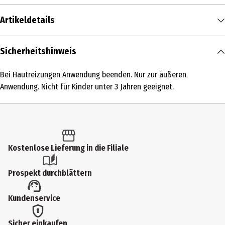
Artikeldetails
Inhalt
Sicherheitshinweis
50 ml
Bei Hautreizungen Anwendung beenden. Nur zur äußeren
Produkttyp
Anwendung. Nicht für Kinder unter 3 Jahren geeignet.
Reinigungsgel
Einsatzbereich
Reinigung
Kostenlose Lieferung in die Filiale
Dermatologisch getestet
Ja
Prospekt durchblättern
Hauttyp
Kundenservice
alle Hauttypen
Inhaltsstoffe
Sicher einkaufen