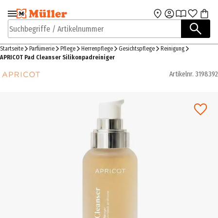
Zur Navigation
Zum Hauptinhalt
springen
springen
Suchbegriffe / Artikelnummer
Startseite
Parfümerie
Pflege
Herrenpflege
Gesichtspflege
Reinigung
APRICOT Pad Cleanser Silikonpadreiniger
Artikelnr.
3198392