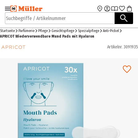
Zur Navigation
Zum Hauptinhalt
springen
springen
Suchbegriffe / Artikelnummer
Startseite
Parfümerie
Pflege
Gesichtspflege
Spezialpflege
Anti-Pickel
APRICOT Wiederverwendbare Mund Pads mit Hyaluron
Artikelnr.
3091935