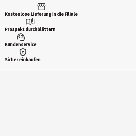
Stripes & Patches
Kostenlose Lieferung in die Filiale
Einsatzbereich
Spezialpflege
Prospekt durchblättern
Dermatologisch getestet
Kundenservice
Ja
Hauttyp
Sicher einkaufen
alle Hauttypen
Inhaltsstoffe
Dimethicon, Hyaluronsäure
Produkteigenschaft
Anti-Aging|feuchtigkeitsspendend|glättend
Zertifizierung
Cruelty free