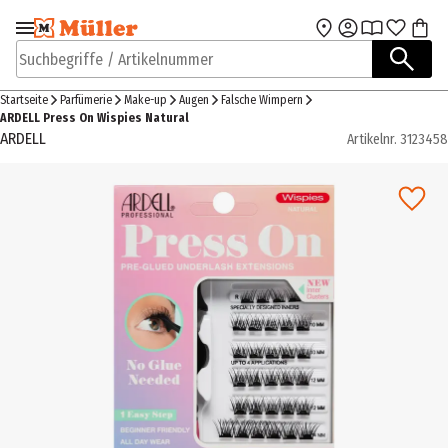
Zur Navigation
Zum Hauptinhalt
springen
springen
Suchbegriffe / Artikelnummer
Startseite
Parfümerie
Make-up
Augen
Falsche Wimpern
ARDELL Press On Wispies Natural
ARDELL
Artikelnr.
3123458