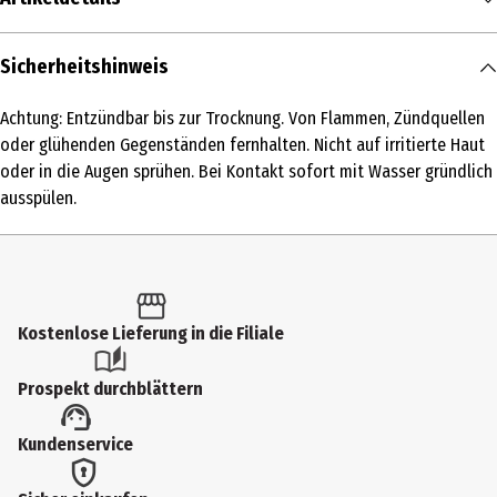
Inhalt
Sicherheitshinweis
100 ml
Achtung: Entzündbar bis zur Trocknung. Von Flammen, Zündquellen
Produkttyp
oder glühenden Gegenständen fernhalten. Nicht auf irritierte Haut
Parfum
oder in die Augen sprühen. Bei Kontakt sofort mit Wasser gründlich
ausspülen.
Duftkonzentration
Parfum
Anwendungsart
Pumpzerstäuber
Kostenlose Lieferung in die Filiale
Inhaltsstoffe
Prospekt durchblättern
560580 09 - INGREDIENTS: ALCOHOL • PARFUM / FRAGRANCE • AQUA /
WATER / EAU • LIMONENE • LINALOOL • ETHYLHEXYL SALICYLATE •
Kundenservice
BUTYL METHOXYDIBENZOYLMETHANE • ALPHA-ISOMETHYL IONONE •
BENZYL SALICYLATE • CITRONELLOL • GERANIOL • COUMARIN • BENZYL