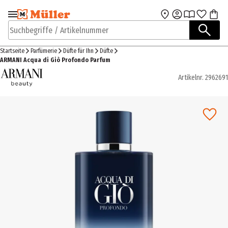
Zur Navigation
Zum Hauptinhalt
springen
springen
Suchbegriffe / Artikelnummer
Startseite
Parfümerie
Düfte für Ihn
Düfte
ARMANI Acqua di Giò Profondo Parfum
Artikelnr.
2962691