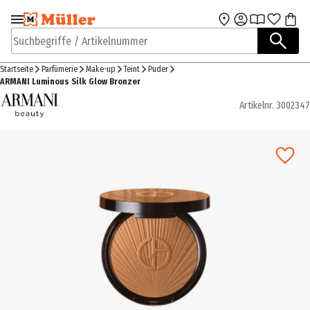
Zur Navigation
Zum Hauptinhalt
springen
springen
Suchbegriffe / Artikelnummer
Startseite
Parfümerie
Make-up
Teint
Puder
ARMANI Luminous Silk Glow Bronzer
Artikelnr.
3002347