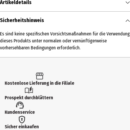
Artikeldetails
Inhalt
Sicherheitshinweis
18 ml
Es sind keine spezifischen Vorsichtsmaßnahmen für die Verwendung
Produkttyp
dieses Produkts unter normalen oder vernünftigerweise
Bronzing
vorhersehbaren Bedingungen erforderlich.
Hauttyp
alle Hauttypen
Produktart
Kostenlose Lieferung in die Filiale
Puder
Einsatzbereich
Prospekt durchblättern
Gesicht
Kundenservice
Deckkraft
hoch
Sicher einkaufen