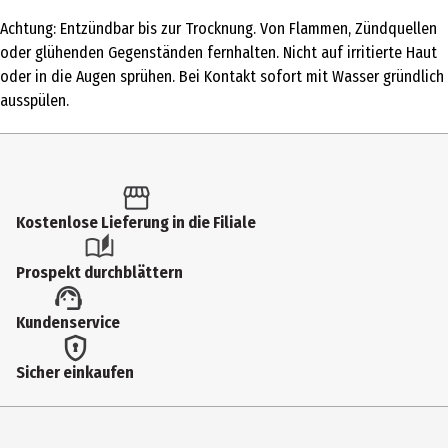
50 ml
Achtung: Entzündbar bis zur Trocknung. Von Flammen, Zündquellen
Produkttyp
oder glühenden Gegenständen fernhalten. Nicht auf irritierte Haut
Eau de Parfum
oder in die Augen sprühen. Bei Kontakt sofort mit Wasser gründlich
ausspülen.
Duftkonzentration
Eau de Parfum
Anwendungsart
Pumpzerstäuber
Kostenlose Lieferung in die Filiale
Duftnote
Prospekt durchblättern
charmant
Inhaltsstoffe
Kundenservice
560630 06 - INGREDIENTS: ALCOHOL • PARFUM / FRAGRANCE • AQUA /
WATER / EAU • TETRAMETHYL ACETYLOCTAHYDRONAPHTHALENES •
Sicher einkaufen
ALPHA-ISOMETHYL IONONE • VANILLIN • BENZYL SALICYLATE •
LINALOOL • JUNIPERUS VIRGINIANA OIL • BENZYL ALCOHOL • LINALYL
ACETATE • BUTYL METHOXYDIBENZOYLMETHANE • CITRUS