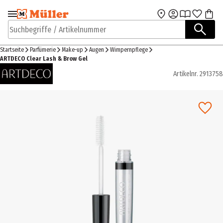
Zur Navigation
Zum Hauptinhalt
springen
springen
Suchbegriffe / Artikelnummer
Startseite
Parfümerie
Make-up
Augen
Wimpernpflege
ARTDECO Clear Lash & Brow Gel
Artikelnr.
2913758