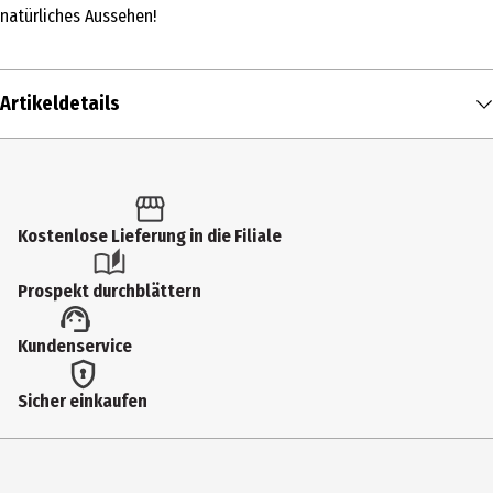
natürliches Aussehen!
Artikeldetails
Inhalt
10 ml
Produkttyp
Kostenlose Lieferung in die Filiale
Nagelpflege
Prospekt durchblättern
Einsatzbereich
Kundenservice
Nagelpflege
Hauttyp
Sicher einkaufen
alle Hauttypen
Inhaltsstoffe