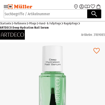
Zur Navigation
Zum Hauptinhalt
springen
springen
Suchbegriffe / Artikelnummer
Startseite
Parfümerie
Pflege
Hand- & Fußpflege
Nagelpflege
ARTDECO Deep Hydration Nail Serum
Artikelnr.
3189085