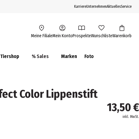
Karriere
Unternehmen
Aktuelles
Service
Meine Filiale
Mein Konto
Prospekte
Wunschliste
Warenkorb
Tiershop
% Sales
Marken
Foto
ect Color Lippenstift
13,50 €
inkl. MwSt.