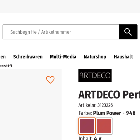
Zur Navigation springen
Zum Hauptinhalt springen
Suchbegriffe / Artikelnummer
ren
Schreibwaren
Multi-Media
Naturshop
Haushalt
enstift
ARTDECO Perf
Artikelnr.
3123226
Farbe:
Plum Power - 946
Inhalt:
4 g