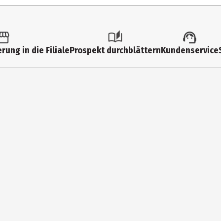
rung in die Filiale
Prospekt durchblättern
Kundenservice
LYISOBUTENE, MICA, CALCIUM SODIUM BOROSILICATE, POLYETHYLENE, 
YL PALMITATE, SUCROSE ACETATE ISOBUTYRATE, DICALCIUM PHOSPHATE
UORPHLOGOPITE, ALUMINUM HYDROXIDE, ALUMINA, STEARALKONIUM BE
ER, PROPYLENE CARBONATE, TIN OXIDE, TRIBEHENIN, ETHYL VANILL
 ISOSTEARATE, PENTAERYTHRITYL TETRA-DI-T-BUTYL HYDROXYHYDROCI
XTRACT, LACTIC ACID, PALMITOYL TRIPEPTIDE-1, ALUMINUM CALCIUM 
 15850 (RED 6), CI 15850 (RED 7), CI 15985 (YELLOW 6 LAKE), CI 19140 (
I 77492 (IRON OXIDES), CI 77499 (IRON OXIDES), CI 77891 (TITANIUM DI