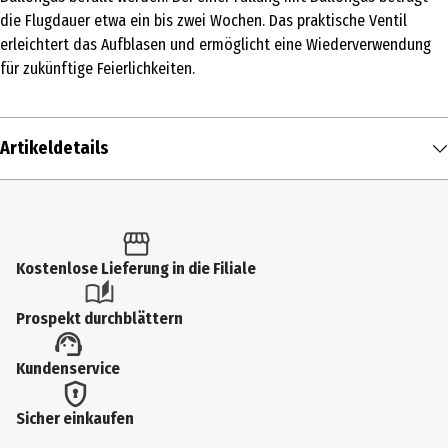
die Flugdauer etwa ein bis zwei Wochen. Das praktische Ventil
erleichtert das Aufblasen und ermöglicht eine Wiederverwendung
für zukünftige Feierlichkeiten.
Artikeldetails
Inhalt
1 Stk.
Produkttyp
Kostenlose Lieferung in die Filiale
Luftballons und Zubehör
Prospekt durchblättern
Altersempfehlung ab
Kundenservice
3 Jahre
Artikelnummer des Herstellers
Sicher einkaufen
ART901910G-P