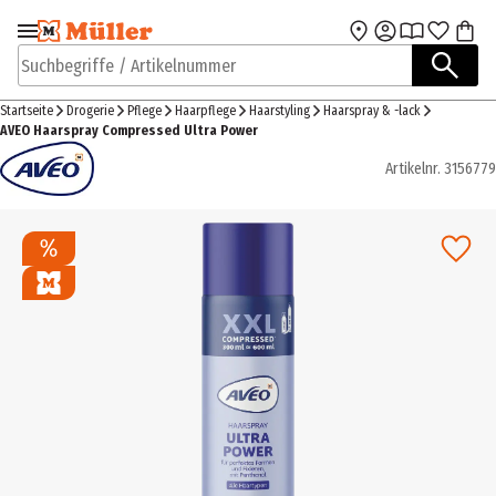
Zur Navigation
Zum Hauptinhalt
springen
springen
Suchbegriffe / Artikelnummer
Startseite
Drogerie
Pflege
Haarpflege
Haarstyling
Haarspray & -lack
AVEO Haarspray Compressed Ultra Power
Artikelnr.
3156779