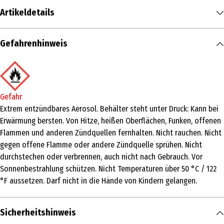
Artikeldetails
Inhalt
Gefahrenhinweis
300 ml
Produkttyp
Haarspray & -lack
Gefahr
Produkteigenschaft
Extrem entzündbares Aerosol. Behälter steht unter Druck: Kann bei
Erwärmung bersten. Von Hitze, heißen Oberflächen, Funken, offenen
pflegend|festigend
Flammen und anderen Zündquellen fernhalten. Nicht rauchen. Nicht
Haartyp
gegen offene Flamme oder andere Zündquelle sprühen. Nicht
durchstechen oder verbrennen, auch nicht nach Gebrauch. Vor
alle Haartypen
Sonnenbestrahlung schützen. Nicht Temperaturen über 50 °C / 122
Inhaltsstoffe
°F aussetzen. Darf nicht in die Hände von Kindern gelangen.
ALCOHOL DENAT., BUTANE, PROPANE,
OCTYLACRYLAMIDE/ACRYLATES/BUTYLAMINOETHYL METHACRYLATE
Sicherheitshinweis
COPOLYMER, AMINOMETHYL PROPANOL, PANTHENOL, PARFUM,