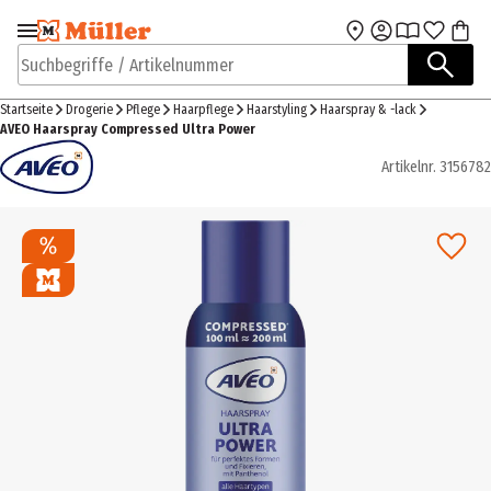
Zur Navigation
Zum Hauptinhalt
springen
springen
Suchbegriffe / Artikelnummer
Startseite
Drogerie
Pflege
Haarpflege
Haarstyling
Haarspray & -lack
AVEO Haarspray Compressed Ultra Power
Artikelnr.
3156782