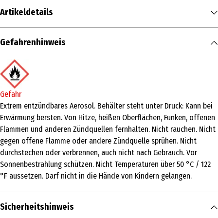
Artikeldetails
Inhalt
Gefahrenhinweis
100 ml
Produkttyp
Haarspray & -lack
Gefahr
Produkteigenschaft
Extrem entzündbares Aerosol. Behälter steht unter Druck: Kann bei
Erwärmung bersten. Von Hitze, heißen Oberflächen, Funken, offenen
pflegend|festigend
Flammen und anderen Zündquellen fernhalten. Nicht rauchen. Nicht
Haartyp
gegen offene Flamme oder andere Zündquelle sprühen. Nicht
durchstechen oder verbrennen, auch nicht nach Gebrauch. Vor
alle Haartypen
Sonnenbestrahlung schützen. Nicht Temperaturen über 50 °C / 122
Inhaltsstoffe
°F aussetzen. Darf nicht in die Hände von Kindern gelangen.
ALCOHOL DENAT., BUTANE, PROPANE,
OCTYLACRYLAMIDE/ACRYLATES/BUTYLAMINOETHYL METHACRYLATE
Sicherheitshinweis
COPOLYMER, AMINOMETHYL PROPANOL, PARFUM, ISOPROPYL