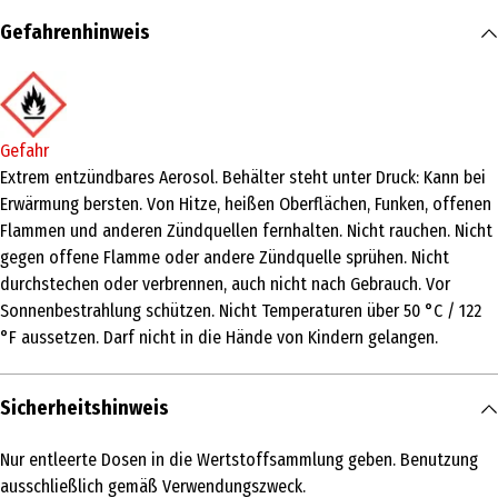
Inhalt
Gefahrenhinweis
100 ml
Produkttyp
Haarspray & -lack
Gefahr
Produkteigenschaft
Extrem entzündbares Aerosol. Behälter steht unter Druck: Kann bei
Erwärmung bersten. Von Hitze, heißen Oberflächen, Funken, offenen
pflegend|festigend
Flammen und anderen Zündquellen fernhalten. Nicht rauchen. Nicht
Haartyp
gegen offene Flamme oder andere Zündquelle sprühen. Nicht
durchstechen oder verbrennen, auch nicht nach Gebrauch. Vor
feines Haar
Sonnenbestrahlung schützen. Nicht Temperaturen über 50 °C / 122
Inhaltsstoffe
°F aussetzen. Darf nicht in die Hände von Kindern gelangen.
ALCOHOL DENAT., BUTANE, PROPANE,
OCTYLACRYLAMIDE/ACRYLATES/BUTYLAMINOETHYL METHACRYLATE
Sicherheitshinweis
COPOLYMER, AMINOMETHYL PROPANOL, PARFUM, ISOPROPYL
MYRISTATE, PANTHENOL, AQUA, CITRIC ACID
Nur entleerte Dosen in die Wertstoffsammlung geben. Benutzung
Anwendungshinweis
ausschließlich gemäß Verwendungszweck.