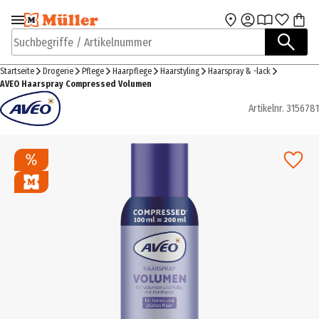
Zur Navigation
Zum Hauptinhalt
springen
springen
Suchbegriffe / Artikelnummer
Startseite
Drogerie
Pflege
Haarpflege
Haarstyling
Haarspray & -lack
AVEO Haarspray Compressed Volumen
Artikelnr.
3156781