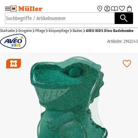
Zur Navigation
Zum Hauptinhalt
springen
springen
Suchbegriffe / Artikelnummer
Startseite
Drogerie
Pflege
Körperpflege
Baden
AVEO KIDS Dino Badebombe
Artikelnr.
2962243