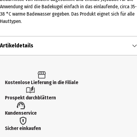
Anwendung wird die Badekugel einfach in das einlaufende, circa 35-
38 °C warme Badewasser gegeben. Das Produkt eignet sich für alle
Hauttypen.
Artikeldetails
Inhalt
130 g
Produkttyp
Kostenlose Lieferung in die Filiale
Badetabletten
Prospekt durchblättern
Einsatzbereich
Kundenservice
Baden
Hauttyp
Sicher einkaufen
alle Hauttypen