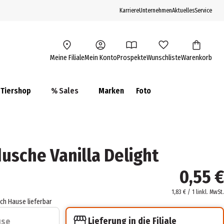
Karriere
Unternehmen
Aktuelles
Service
Meine Filiale
Mein Konto
Prospekte
Wunschliste
Warenkorb
Tiershop
% Sales
Marken
Foto
usche Vanilla Delight
0,55 €
1,83 € / 1 l
inkl. MwSt.
ach Hause lieferbar
Lieferung in die Filiale
use