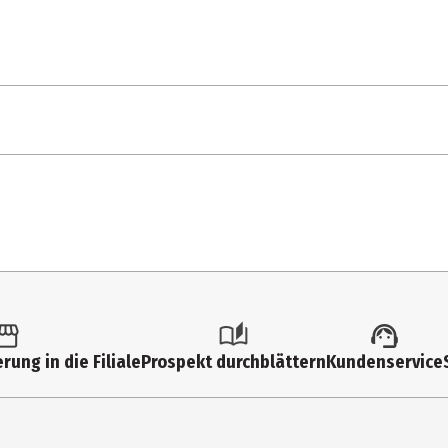
rung in die Filiale
Prospekt durchblättern
Kundenservice
 Chloride, Cocamidopropyl Betaine, Glycerin, Guar Hydroxypropyltri