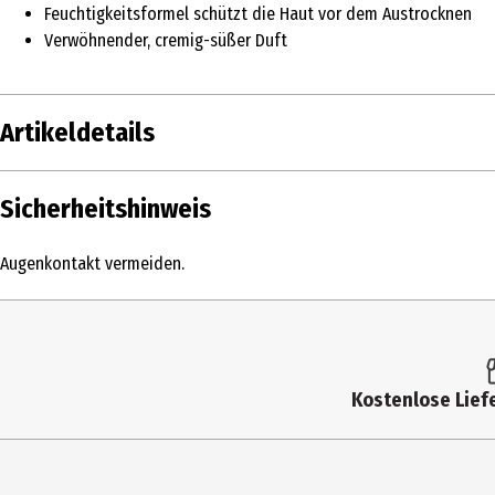
Feuchtigkeitsformel schützt die Haut vor dem Austrocknen
Verwöhnender, cremig-süßer Duft
Artikeldetails
Inhalt
300 ml
Sicherheitshinweis
Produkttyp
Duschgel
Augenkontakt vermeiden.
Dermatologisch
Ja
getestet
Einsatzbereich
Duschen
Kostenlose Liefe
Hauttyp
alle Hauttypen
Inhaltsstoffe
Aqua, Sodium Laureth Sulfate, Sodium