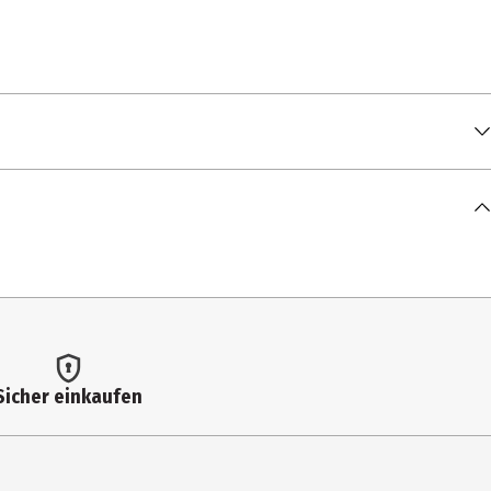
Sicher einkaufen
monium Chloride, Citric Acid, Parfum, Sodium Benzoate