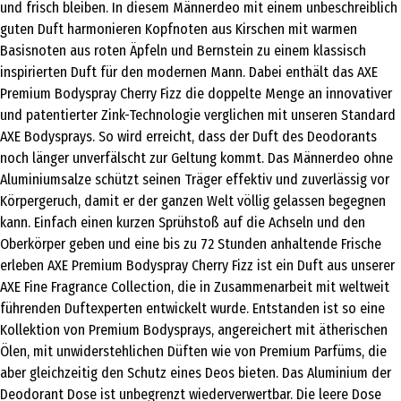
und frisch bleiben. In diesem Männerdeo mit einem unbeschreiblich
guten Duft harmonieren Kopfnoten aus Kirschen mit warmen
Basisnoten aus roten Äpfeln und Bernstein zu einem klassisch
inspirierten Duft für den modernen Mann. Dabei enthält das AXE
Premium Bodyspray Cherry Fizz die doppelte Menge an innovativer
und patentierter Zink-Technologie verglichen mit unseren Standard
AXE Bodysprays. So wird erreicht, dass der Duft des Deodorants
noch länger unverfälscht zur Geltung kommt. Das Männerdeo ohne
Aluminiumsalze schützt seinen Träger effektiv und zuverlässig vor
Körpergeruch, damit er der ganzen Welt völlig gelassen begegnen
kann. Einfach einen kurzen Sprühstoß auf die Achseln und den
Oberkörper geben und eine bis zu 72 Stunden anhaltende Frische
erleben AXE Premium Bodyspray Cherry Fizz ist ein Duft aus unserer
AXE Fine Fragrance Collection, die in Zusammenarbeit mit weltweit
führenden Duftexperten entwickelt wurde. Entstanden ist so eine
Kollektion von Premium Bodysprays, angereichert mit ätherischen
Ölen, mit unwiderstehlichen Düften wie von Premium Parfüms, die
aber gleichzeitig den Schutz eines Deos bieten. Das Aluminium der
Deodorant Dose ist unbegrenzt wiederverwertbar. Die leere Dose