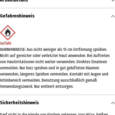
Artikeldetails
Inhalt
Gefahrenhinweis
150 ml
Produkttyp
Spray
Gefahr
Einsatzbereich
WARNHINWEISE: Aus nicht weniger als 15 cm Entfernung sprühen.
Nicht auf gereizter oder verletzter Haut anwenden. Bei Auftreten
Pflege
von Hautirritationen nicht weiter verwenden. Direktes Einatmen
Inhaltsstoffe
vermeiden. Nur kurz sprühen und in gut gelüfteten Räumen
verwenden, längeres Sprühen vermeiden. Kontakt mit Augen und
INGREDIENTS: Alcohol Denat., Butane, Isobutane, Propane, Parfum,
Intimbereich vermeiden. Benutzung ausschließlich gemäß
Zinc Neodecanoate, Isopropyl Myristate, Tetramethyl
Verwendungszweck. Nur entleert entsorgen.
Acetyloctahydronaphthalenes.
Anwendungshinweis
Sicherheitshinweis
Aus nicht weniger als 15 cm Entfernung sprühen.
Nutzungshinweis
Darf nicht in die Hände von Kindern gelangen. Von Hitze, heißen