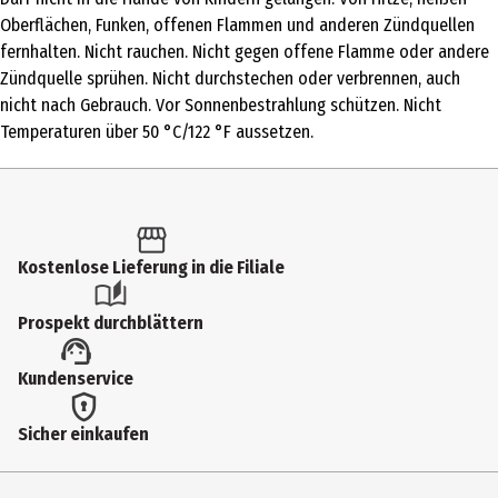
Oberflächen, Funken, offenen Flammen und anderen Zündquellen
WARNHINWEISE: Aus nicht weniger als 15 cm Entfernung sprühen.
fernhalten. Nicht rauchen. Nicht gegen offene Flamme oder andere
Nicht auf gereizter oder verletzter Haut anwenden. Bei Auftreten
Zündquelle sprühen. Nicht durchstechen oder verbrennen, auch
von Hautirritationen nicht weiter verwenden. Direktes Einatmen
nicht nach Gebrauch. Vor Sonnenbestrahlung schützen. Nicht
vermeiden. Nur kurz sprühen und in gut gelüfteten Räumen
Temperaturen über 50 °C/122 °F aussetzen.
verwenden, längeres Sprühen vermeiden. Kontakt mit Augen und
Intimbereich vermeiden. Benutzung ausschließlich gemäß
Verwendungszweck. Nur entleert entsorgen.
Zielgruppe
Unisex
Kostenlose Lieferung in die Filiale
Hersteller
Prospekt durchblättern
Unilever RA
Herstelleradresse
Kundenservice
455, 3013 AL, NL
Sicher einkaufen
Kontaktmöglichkeit
www.unilever.com