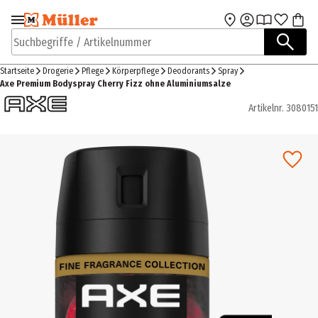
Zur Navigation
Zum Hauptinhalt
springen
springen
Suchbegriffe / Artikelnummer
Startseite
Drogerie
Pflege
Körperpflege
Deodorants
Spray
Axe Premium Bodyspray Cherry Fizz ohne Aluminiumsalze
Artikelnr.
3080151