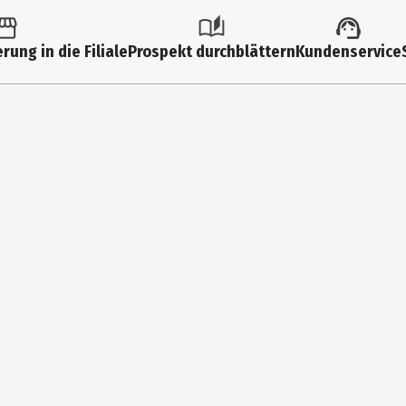
rung in die Filiale
Prospekt durchblättern
Kundenservice
exyl Stearate, Caprylic/Capric Triglyceride, Cetyl Ethylhexanoate, G
ydroxypropyltrimonium Hyaluronate, Sodium Acetylated Hyaluronate,
e, Potassium Hyaluronate, Panthenol, Squalane, Glycerin, Allantoin,
ia Glabra (Acerola) Fruit Extract, Brassica Oleracea Italica (Brocco
lycine Soja (Soybean) Seed Extract, Lens Esculenta (Lentil) Seed Extr
Dipeptide-1, Tripeptide-2, Palmitoyl Dipeptide-7, Dipeptide-4, Sorbit
enated Olive Oil Unsaponifiables, Disodium EDTA, Hydroxypropyl Cyclo
 Azadirachta Flower Extract, Ocimum Sanctum Leaf Extract, Melia Aza