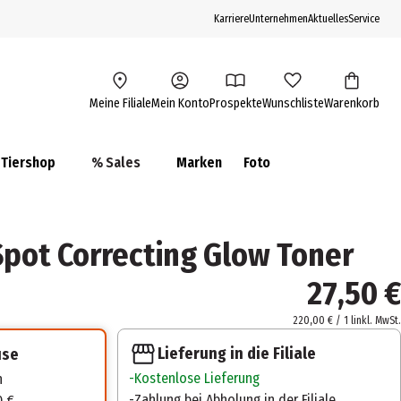
Karriere
Unternehmen
Aktuelles
Service
Meine Filiale
Mein Konto
Prospekte
Wunschliste
Warenkorb
Tiershop
% Sales
Marken
Foto
Spot Correcting Glow Toner
27,50 €
220,00 € / 1 l
inkl. MwSt.
Lieferung in die Filiale
use
Kostenlose Lieferung
n
Zahlung bei Abholung in der Filiale
0 €