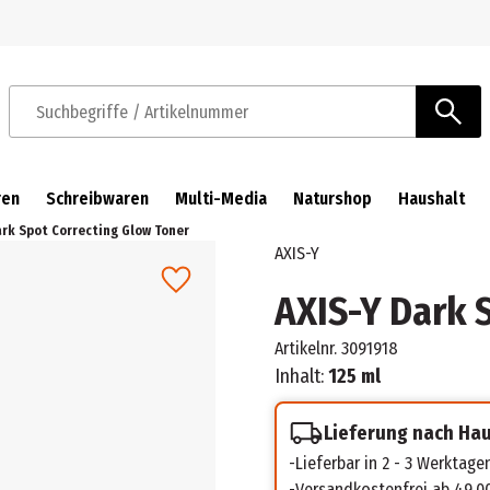
Zur Navigation springen
Zum Hauptinhalt springen
Suchbegriffe / Artikelnummer
ren
Schreibwaren
Multi-Media
Naturshop
Haushalt
ark Spot Correcting Glow Toner
AXIS-Y
AXIS-Y Dark 
Artikelnr.
3091918
Inhalt:
125 ml
Lieferung nach Ha
Lieferbar in 2 - 3 Werktage
Versandkostenfrei ab 49,0