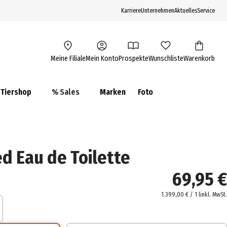
Karriere
Unternehmen
Aktuelles
Service
Meine Filiale
Mein Konto
Prospekte
Wunschliste
Warenkorb
Tiershop
% Sales
Marken
Foto
d Eau de Toilette
69,95 €
1.399,00 € / 1 l
inkl. MwSt.