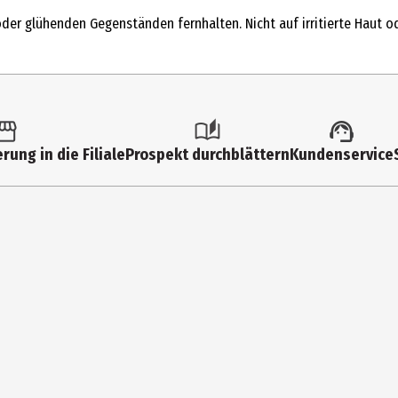
er glühenden Gegenständen fernhalten. Nicht auf irritierte Haut od
E. AQUA/WATER/EAU. BENZYL SALICYLATE. ETHYLHEXYL METHOXYCINNA
rung in die Filiale
Prospekt durchblättern
Kundenservice
ICYLATE. GERANIOL. LINALOOL. EUGENOL. CITRAL. CINNAMAL. ISOEUGE
en Sie das Produkt aus 20 cm Entfernung auf die Haut. Bevorzugen S
ppchen.