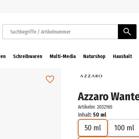
Zur Navigation springen
Zum Hauptinhalt springen
Suchbegriffe / Artikelnummer
ren
Schreibwaren
Multi-Media
Naturshop
Haushalt
Azzaro Wante
Artikelnr.
2032165
Inhalt:
50 ml
50 ml
100 ml