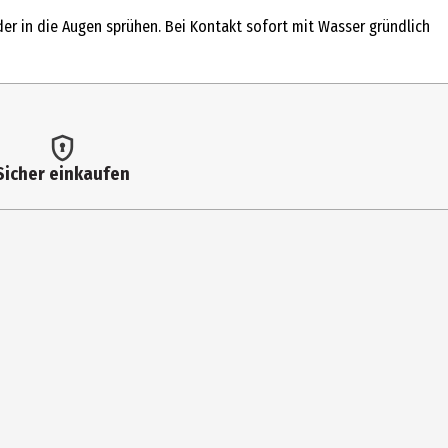
er in die Augen sprühen. Bei Kontakt sofort mit Wasser gründlich
MATE. CITRONELLOL. LIMONENE. COUMARIN. BUTYL
Sicher einkaufen
NOL. DISODIUM EDTA. BHT. CI 15985/YELLOW 6. CI 19140/YELLOW 5
ie dabei warme Körperbereiche z.B. die Innenseite der