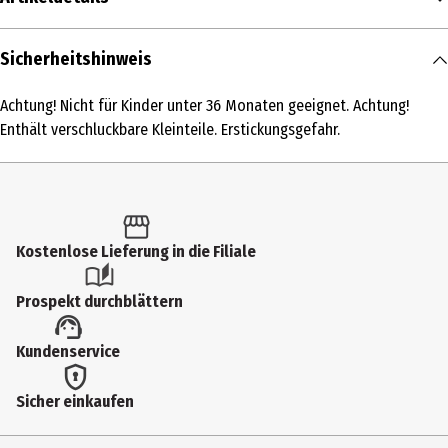
Inhalt
Sicherheitshinweis
1 Stk.
Achtung! Nicht für Kinder unter 36 Monaten geeignet. Achtung!
Produkttyp
Enthält verschluckbare Kleinteile. Erstickungsgefahr.
Bekleidung und Accessoires
Altersempfehlung ab
3 Jahre
Kostenlose Lieferung in die Filiale
Artikelnummer des Herstellers
838853
Prospekt durchblättern
Hersteller
Kundenservice
MGA Zapf Creation GmbH
Herstelleradresse
Sicher einkaufen
Mönchrödener Str.13 96472 Rödental