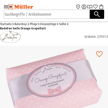
Zur Navigation
Zum Hauptinhalt
springen
springen
Suchbegriffe / Artikelnummer
Startseite
Naturshop
Pflege
Körperpflege
Seifen
BadeFee Seife Orange Grapefruit
Artikelnr.
2215973