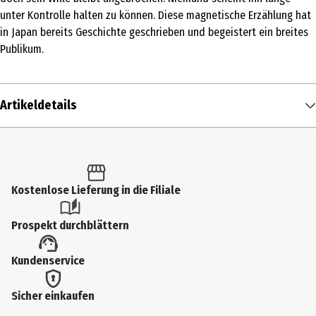
unter Kontrolle halten zu können. Diese magnetische Erzählung hat
in Japan bereits Geschichte geschrieben und begeistert ein breites
Publikum.
Artikeldetails
Inhalt
1 Stk.
Produkttyp
Kostenlose Lieferung in die Filiale
Comics & Mangas
Prospekt durchblättern
Autor
Kundenservice
Yoshida, Akimi
Genre
Sicher einkaufen
Comics & Manga