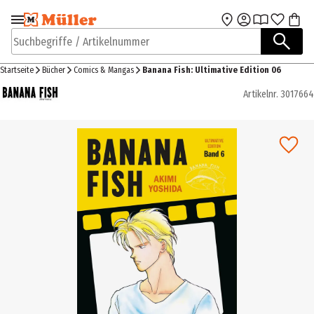
Zur Navigation
Zum Hauptinhalt
springen
springen
Suchbegriffe / Artikelnummer
Startseite
Bücher
Comics & Mangas
Banana Fish: Ultimative Edition 06
Artikelnr.
3017664