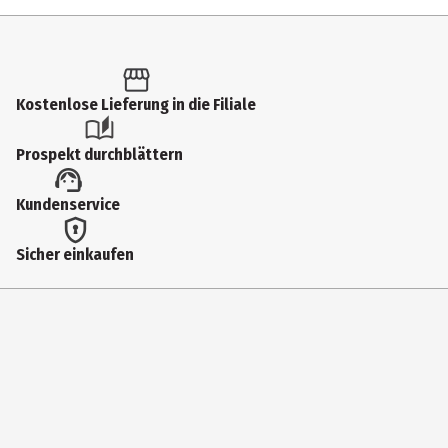
Inhalt
1 Stk.
Produkttyp
Kostenlose Lieferung in die Filiale
Action Figuren
Prospekt durchblättern
Altersempfehlung ab
Kundenservice
15 Jahre
Artikelnummer des Herstellers
Sicher einkaufen
VE88963
Zielgruppe
Jugendliche|Erwachsene
Hersteller
BANDAI SAS
Herstelleradresse