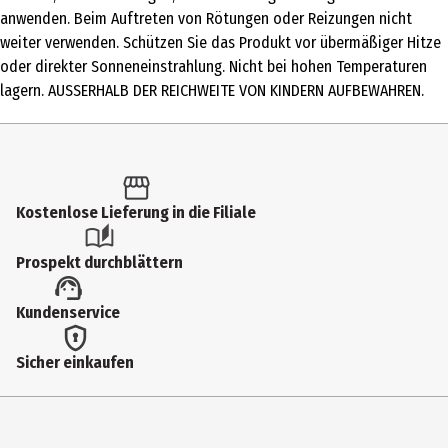
anwenden. Beim Auftreten von Rötungen oder Reizungen nicht
Einsatzbereich
weiter verwenden. Schützen Sie das Produkt vor übermäßiger Hitze
Reinigung
oder direkter Sonneneinstrahlung. Nicht bei hohen Temperaturen
lagern. AUSSERHALB DER REICHWEITE VON KINDERN AUFBEWAHREN.
Hauttyp
alle Hauttypen
Inhaltsstoffe
Cetyl Ethylhexanoate, Ethylhexyl Stearate, PEG-10 Isostearate,
Kostenlose Lieferung in die Filiale
PEG-20 Glyceryl Triisostearate, Synthetic Wax, 1,2-Hexanediol,
Aqua (Water), Butylene Glycol, Olea Europaea Fruit Oil, Centella
Prospekt durchblättern
Asiatica Extract, Simmondsia Chinensis Seed Oil, Onsen-Sui,
Dipropylene Glycol, Eucalyptus Globulus Leaf Oil, Citrus Aurantium
Kundenservice
Bergamia Fruit Oil, Guaiazulene, Rosmarinus Officinalis Leaf Oil,
Ectoin, Anthemis Nobilis Flower Oil, Chamomilla Recutita Flower
Sicher einkaufen
Extract, Ferula Galbaniflua Resin Oil, Lactobacillus Ferment, Asiatic
Acid, Asiaticoside, Madecassic Acid, Madecassoside.
Anwendungshinweis