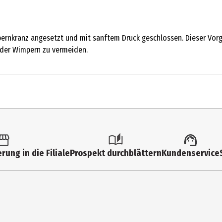
pernkranz angesetzt und mit sanftem Druck geschlossen. Dieser Vor
 der Wimpern zu vermeiden.
rung in die Filiale
Prospekt durchblättern
Kundenservice
 am Lidrand ansetzen und bis zu den Wimpernspitzen mehrmals klei
l GmbH