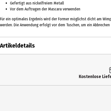
Gefertigt aus nickelfreiem Metall
Vor dem Auftragen der Mascara verwenden
Für ein optimales Ergebnis wird der Former möglichst dicht am Wim
werden. Die Anwendung erfolgt vor dem Tuschen, um ein Abbrechen
Artikeldetails
Inhalt
1 Stk.
Produkttyp
Wimpernzange
Kostenlose Liefe
Materialdetails
Nickelfrei
Anwendungshinweis
Vor dem Tuschen möglichst dicht
Hersteller
Barbara Hofmann Cosmetic Pinse
Herstelleradresse
Kautz 50, DE-36103 Flieden