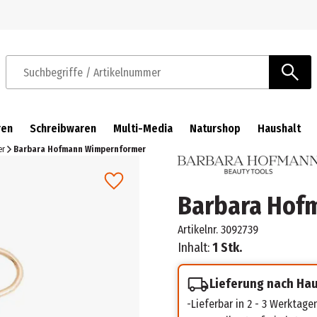
Zur Navigation springen
Zum Hauptinhalt springen
Suchbegriffe / Artikelnummer
ren
Schreibwaren
Multi-Media
Naturshop
Haushalt
er
Barbara Hofmann Wimpernformer
Barbara Hof
Artikelnr.
3092739
Inhalt:
1 Stk.
Lieferung nach Ha
Lieferbar in 2 - 3 Werktage