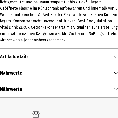
lichtgeschützt und bei Raumtemperatur bis zu 25 °C lagern.
Geöffnete Flasche im Kühlschrank aufbewahren und innerhalb von 8
Wochen aufbrauchen. Außerhalb der Reichweite von kleinen Kindern
lagern. Konzentrat nicht unverdünnt trinken! Best Body Nutrition
Vital Drink ZEROP, Getränkekonzentrat mit Vitaminen zur Herstellung
eines kalorienarmen Kaltgetränkes. Mit Zucker und Süßungsmitteln.
Mit schwarze Johannisbeergeschmack.
Artikeldetails
Inhalt
Nährwerte
1000 ml
Nährwerte je
100 g
Produkttyp
Nährwerte
Brennwert
2 kcal / 9 kJ
Nahrungsergänzung
Zusammensetzung
Tagesdosis*
% der empfohlenen
Fett in g
0,5 g
Zutaten
Tageszufuhr**
- davon gesättigte Fettsäuren in g
0,1 g
Wasser, Säuerungsmittel (Citronensäure), Konzentrat aus