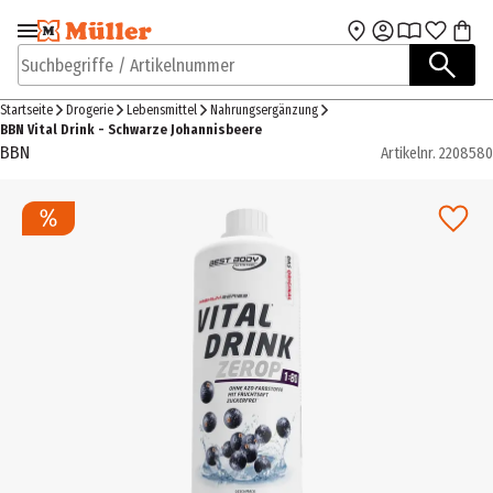
Zur Navigation
Zum Hauptinhalt
springen
springen
Suchbegriffe / Artikelnummer
Startseite
Drogerie
Lebensmittel
Nahrungsergänzung
BBN Vital Drink - Schwarze Johannisbeere
BBN
Artikelnr.
2208580