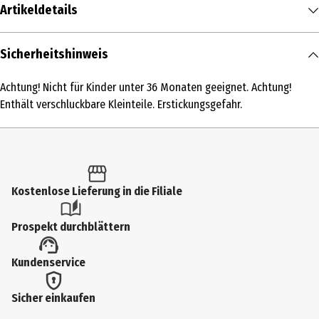
Artikeldetails
Inhalt
Sicherheitshinweis
1 Stk.
Achtung! Nicht für Kinder unter 36 Monaten geeignet. Achtung!
Produkttyp
Enthält verschluckbare Kleinteile. Erstickungsgefahr.
Metallfertigmodelle mit hoher Modelltreue
Altersempfehlung ab
3 Jahre
Kostenlose Lieferung in die Filiale
Artikelnummer des Herstellers
18-26034
Prospekt durchblättern
Hersteller
Kundenservice
Heinrich Bauer GmbH & Co. KG
Herstelleradresse
Sicher einkaufen
Hans - Bunte - Str. 2 90431 Nürnberg