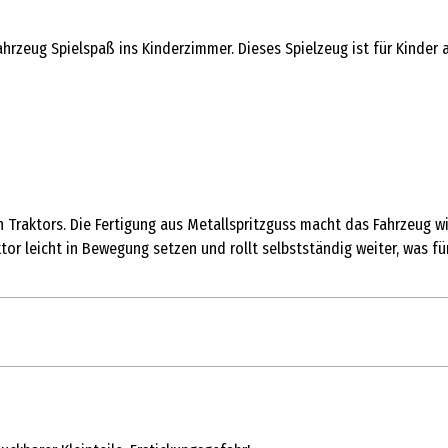
hrzeug Spielspaß ins Kinderzimmer. Dieses Spielzeug ist für Kinder 
 Traktors. Die Fertigung aus Metallspritzguss macht das Fahrzeug w
tor leicht in Bewegung setzen und rollt selbstständig weiter, was f
1 Stk.
Metallfertigmodelle mit hoher Modelltreue